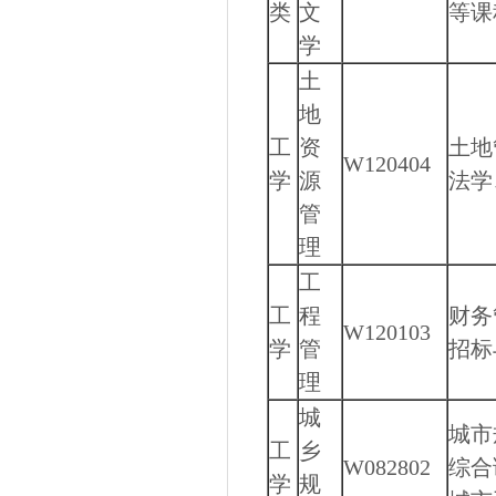
类
文
等课
学
土
地
工
资
土地
W120404
学
源
法学
管
理
工
工
程
财务
W120103
学
管
招标
理
城
城市
工
乡
W082802
综合
学
规