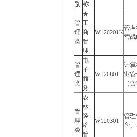
别
称
★
管
工
管理
理
商
W120201K
营战
类
管
理
电
管
计算
子
理
W120801
业管
商
类
（含
务
农
林
管
经
管理
理
W120301
济
学、
类
管