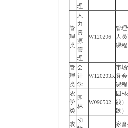
理
人
力
管
管理
资
理
W120206
人员
源
类
课程
管
理
管
会
市场
理
计
W120203K
务会
类
学
课程
农
园林
园
学
W090502
践）
林
类
践）
动
农
家畜