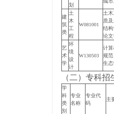
城市
划
土
土木
建
木
质及
筑
W081001
工
结构
类
程
论文
环
艺
计算
境
术
W130503
规范
设
学
生态
计
（二）专科招
学
科
专业
专业代
主
类
名称
码
别